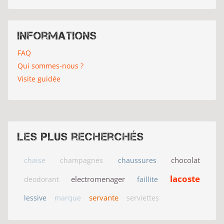
Informations
FAQ
Qui sommes-nous ?
Visite guidée
Les plus recherchés
chocolat
chaise
champagnes
chaussures
lacoste
electromenager
deodorant
faillite
servante
lessive
marque
serviettes