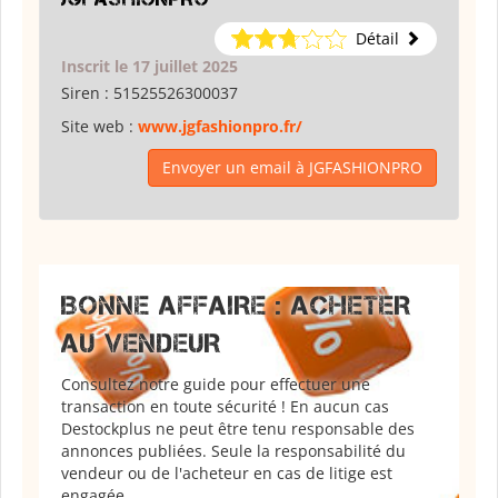
Détail
Inscrit le 17 juillet 2025
Siren :
51525526300037
Site web :
www.jgfashionpro.fr/
Envoyer un email à JGFASHIONPRO
BONNE AFFAIRE : ACHETER
AU VENDEUR
Consultez notre guide pour effectuer une
transaction en toute sécurité ! En aucun cas
Destockplus ne peut être tenu responsable des
annonces publiées. Seule la responsabilité du
vendeur ou de l'acheteur en cas de litige est
engagée.