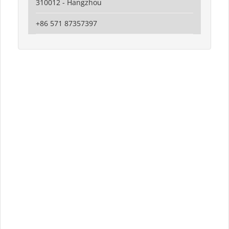
310012 - Hangzhou
+86 571 87357397