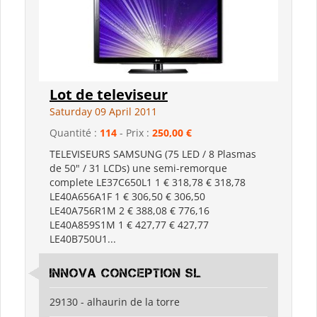
Lot de televiseur
Saturday 09 April 2011
Quantité :
114
- Prix :
250,00 €
TELEVISEURS SAMSUNG (75 LED / 8 Plasmas
de 50" / 31 LCDs) une semi-remorque
complete LE37C650L1 1 € 318,78 € 318,78
LE40A656A1F 1 € 306,50 € 306,50
LE40A756R1M 2 € 388,08 € 776,16
LE40A859S1M 1 € 427,77 € 427,77
LE40B750U1...
innova conception sl
29130 - alhaurin de la torre