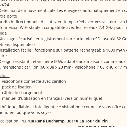
4h/24
Détection de mouvement : alertes envoyées automatiquement en cas
tre porte
Audio bidirectionnel : discutez en temps réel avec vos visiteurs via 
Connexion WiFi stable : compatible avec les réseaux 2,4 GHz pour 
uide
Stockage sécurisé : enregistrement sur carte microSD jusqu'à 32 Go
tions disponibles)
Installation facile : fonctionne sur batterie rechargeable 1000 mAh
laire
Design résistant : étanchéité IP65, adapté aux maisons comme au
Dimensions : carillon (60 x 38 x 20 mm), visiophone (108 x 40 x 17 
clus :
1 visiophone connecté avec carillon
1 pack de fixation
1 câble de chargement
1 manuel d'utilisation en français (version numérique)
thétique, fiable et intelligent, ce visiophone connecté vous offre co
otidien, où que vous soyez.
calisation :
13 rue René Duchamp, 38110 La Tour du Pin
,