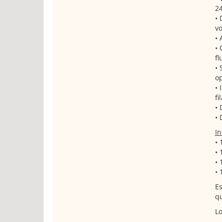
2
• 
vo
• 
• 
fl
• 
op
• 
fi
• 
• 
In
• 
• 
• 
• 
Es
qu
Lo