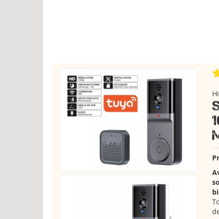
H
Pr
Av
so
bi
To
d