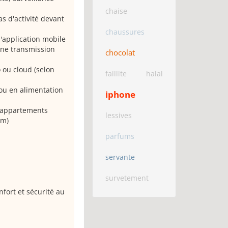
chaise
 d'activité devant
chaussures
l'application mobile
une transmission
chocolat
 ou cloud (selon
faillite
halal
 ou en alimentation
iphone
x appartements
lessives
mm)
parfums
servante
survetement
nfort et sécurité au