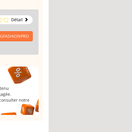
Détail
 JGFASHIONPRO
 tenu
gagée.
consulter notre