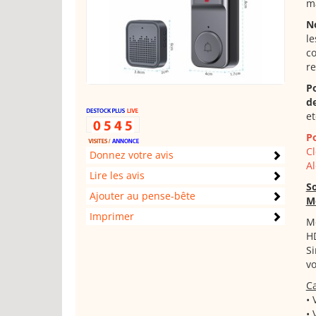
ma
N
le
co
re
Po
d
et
P
Cl
Donnez votre avis
Al
Lire les avis
S
Ajouter au pense-bête
M
Imprimer
Mo
HD
Si
vo
Ca
• 
• 