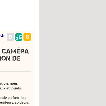
ech
c Caméra
ion de
ution, nous
eux et jouets,
ande en fonction
vendeurs, soldeurs,