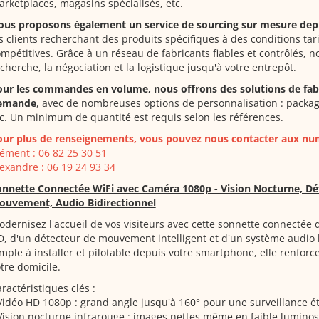
rketplaces, magasins spécialisés, etc.
ous proposons également un service de sourcing sur mesure depu
s clients recherchant des produits spécifiques à des conditions tari
mpétitives. Grâce à un réseau de fabricants fiables et contrôlés, n
cherche, la négociation et la logistique jusqu'à votre entrepôt.
ur les commandes en volume, nous offrons des solutions de fabr
emande
, avec de nombreuses options de personnalisation : packag
c. Un minimum de quantité est requis selon les références.
our plus de renseignements, vous pouvez nous contacter aux num
ément : 06 82 25 30 51
exandre : 06 19 24 93 34
onnette Connectée WiFi avec Caméra 1080p - Vision Nocturne, Dé
ouvement, Audio Bidirectionnel
dernisez l'accueil de vos visiteurs avec cette sonnette connectée
, d'un détecteur de mouvement intelligent et d'un système audio b
mple à installer et pilotable depuis votre smartphone, elle renforce
tre domicile.
ractéristiques clés :
Vidéo HD 1080p : grand angle jusqu'à 160° pour une surveillance é
Vision nocturne infrarouge : images nettes même en faible luminosi