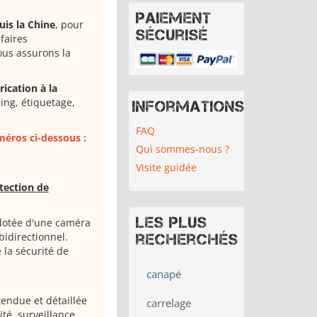
Paiement
is la Chine
, pour
sécurisé
faires
ous assurons la
ication à la
ing, étiquetage,
Informations
FAQ
éros ci-dessous :
Qui sommes-nous ?
Visite guidée
tection de
Les plus
 dotée d'une caméra
idirectionnel.
recherchés
 la sécurité de
canapé
tendue et détaillée
carrelage
té, surveillance