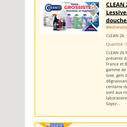
CLEAN 
Lessive
douche 
Wednesday 
CLEAN 26
Quantité :
CLEAN 26 N
présents d
France et 
gamme de p
luxe, gels
dégraissant
centaine de
sont aux n
laboratoire
Soyez...