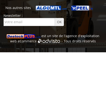
Nos autres sites
Newsletter :
est un site de l'
agence d'exploitation
web
eCommerce
- Tous droits réservés