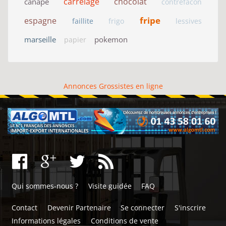
carrelage
chocolat
canapé
contrefacon
fripe
espagne
faillite
frigo
lessives
marseille
pokemon
papier
Annonces Grossistes en ligne
Qui sommes-nous ?
Visite guidée
FAQ
Contact
Devenir Partenaire
Se connecter
S'inscrire
Informations légales
Conditions de vente