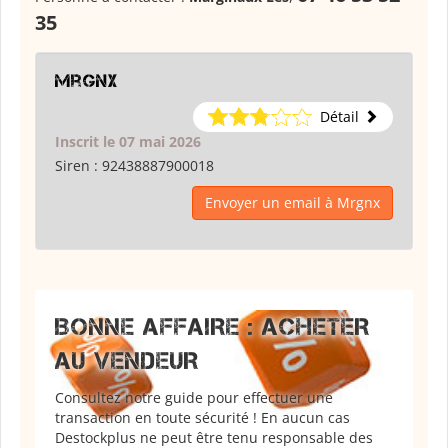
35
Mrgnx
Détail
Inscrit le 07 mai 2026
Siren :
92438887900018
Envoyer un email à Mrgnx
BONNE AFFAIRE : ACHETER
AU VENDEUR
Consultez notre guide pour effectuer une
transaction en toute sécurité ! En aucun cas
Destockplus ne peut être tenu responsable des