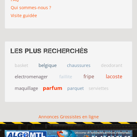
Qui sommes-nous ?
Visite guidée
Les plus recherchés
belgique
basket
chaussures
deodorant
fripe
lacoste
electromenager
faillite
parfum
maquillage
parquet
serviettes
Annonces Grossistes en ligne