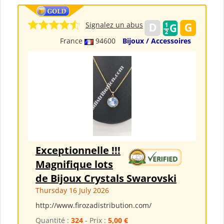
Signalez un abus
France
94600
Bijoux / Accessoires
Exceptionnelle !!!
Magnifique lots
de Bijoux Crystals Swarovski
Thursday 16 July 2026
http://www.firozadistribution.com/
Quantité :
324
- Prix :
5,00 €