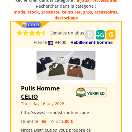
Rechercher dans la catégorie :
Bijoux / Accessoires
Rechercher dans la catégorie :
mode
,
stock
,
grossiste
,
ceintures
,
gros
,
accessoires
,
destockage
Signalez un abus
France
94600
Habillement homme
Pulls Homme
CELIO
Thursday 16 July 2026
http://www.firozadistribution.com/
Quantité :
55
- Prix :
8,00 €
Firoza Distribution vous propose ce