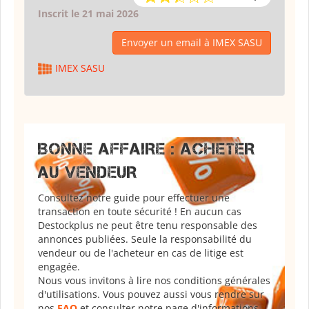
Inscrit le 21 mai 2026
Envoyer un email à IMEX SASU
IMEX SASU
BONNE AFFAIRE : ACHETER
AU VENDEUR
Consultez notre guide pour effectuer une
transaction en toute sécurité ! En aucun cas
Destockplus ne peut être tenu responsable des
annonces publiées. Seule la responsabilité du
vendeur ou de l'acheteur en cas de litige est
engagée.
Nous vous invitons à lire nos conditions générales
d'utilisations. Vous pouvez aussi vous rendre sur
nos
FAQ
et consulter notre page d'informations