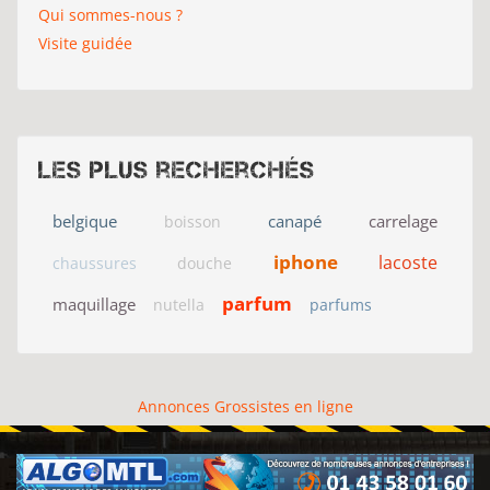
Qui sommes-nous ?
Visite guidée
Les plus recherchés
belgique
canapé
carrelage
boisson
iphone
lacoste
chaussures
douche
parfum
maquillage
nutella
parfums
Annonces Grossistes en ligne