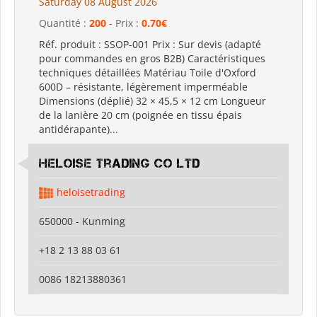
Saturday 08 August 2026
Quantité :
200
- Prix :
0.70€
Réf. produit : SSOP-001 Prix : Sur devis (adapté
pour commandes en gros B2B) Caractéristiques
techniques détaillées Matériau Toile d'Oxford
600D – résistante, légèrement imperméable
Dimensions (déplié) 32 × 45,5 × 12 cm Longueur
de la lanière 20 cm (poignée en tissu épais
antidérapante)...
Heloise Trading Co Ltd
heloisetrading
650000 - Kunming
+18 2 13 88 03 61
0086 18213880361