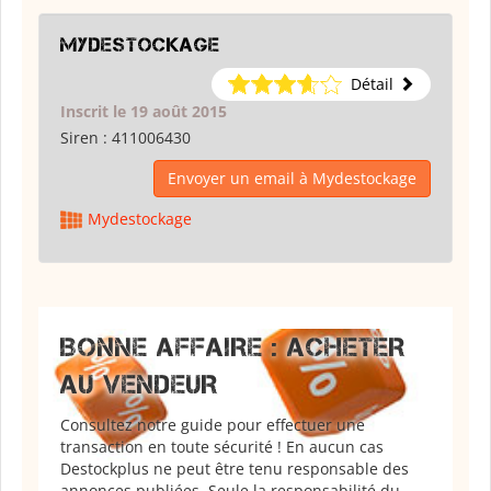
Mydestockage
Détail
Inscrit le 19 août 2015
Siren :
411006430
Envoyer un email à Mydestockage
Mydestockage
BONNE AFFAIRE : ACHETER
AU VENDEUR
Consultez notre guide pour effectuer une
transaction en toute sécurité ! En aucun cas
Destockplus ne peut être tenu responsable des
annonces publiées. Seule la responsabilité du