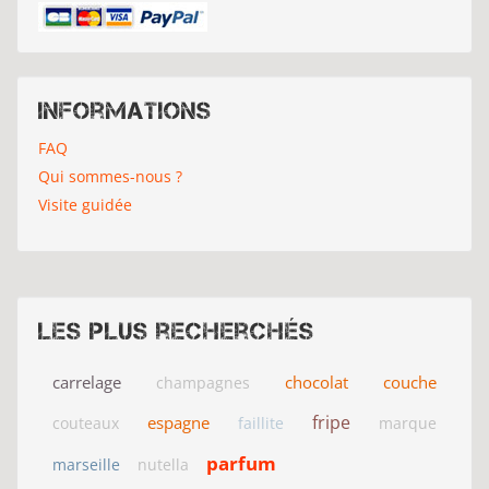
Informations
FAQ
Qui sommes-nous ?
Visite guidée
Les plus recherchés
carrelage
chocolat
couche
champagnes
fripe
espagne
couteaux
faillite
marque
parfum
marseille
nutella