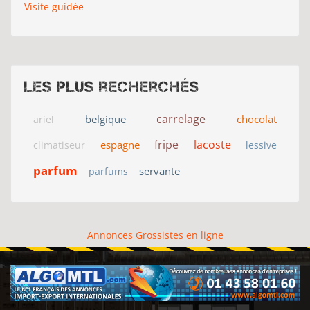
Visite guidée
Les plus recherchés
carrelage
belgique
chocolat
ariel
fripe
lacoste
espagne
climatiseur
lessive
parfum
servante
parfums
Annonces Grossistes en ligne