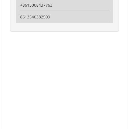
+8615008437763
8613540382509