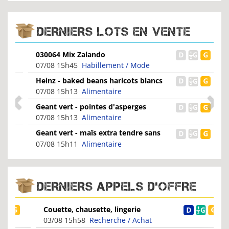
DERNIERS LOTS EN VENTE
030064 Mix Zalando
07/08 15h45
Habillement / Mode
Heinz - baked beans haricots blancs
cuisinés à la sauce...
07/08 15h13
Alimentaire
Geant vert - pointes d'asperges
blanches en bocal
07/08 15h13
Alimentaire
Geant vert - maïs extra tendre sans
ogm
07/08 15h11
Alimentaire
DERNIERS APPELS D'OFFRE
Couette, chausette, lingerie
03/08 15h58
Recherche / Achat