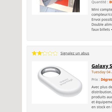
Quantité :
8
Mini compteu
compteur/co
Envoi possibl
Double alime
faux billets •
Signalez un abus
Galaxy 
Tuesday 04 
Prix :
Dégres
Avec plus de
distribution
produits aud
et équipemen
en stock en