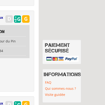
ux
on
our du Pin
Paiement
sécurisé
34
Informations
FAQ
Qui sommes-nous ?
Visite guidée
ux