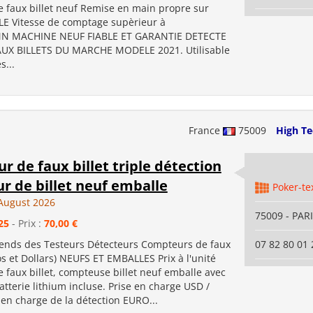
e faux billet neuf Remise en main propre sur
LE Vitesse de comptage supèrieur à
/MN MACHINE NEUF FIABLE ET GARANTIE DETECTE
UX BILLETS DU MARCHE MODELE 2021. Utilisable
s...
France
75009
High Te
r de faux billet triple détection
r de billet neuf emballe
Poker-te
August 2026
75009 - PAR
25
- Prix :
70,00 €
vends des Testeurs Détecteurs Compteurs de faux
07 82 80 01 
ros et Dollars) NEUFS ET EMBALLES Prix à l'unité
 faux billet, compteuse billet neuf emballe avec
batterie lithium incluse. Prise en charge USD /
en charge de la détection EURO...