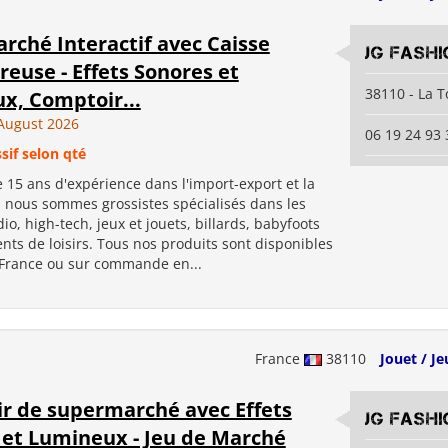
rché Interactif avec Caisse
JG Fashi
reuse - Effets Sonores et
38110 - La T
x, Comptoir...
August 2026
06 19 24 93 
sif selon qté
 15 ans d'expérience dans l'import-export et la
, nous sommes grossistes spécialisés dans les
io, high-tech, jeux et jouets, billards, babyfoots
ts de loisirs. Tous nos produits sont disponibles
 France ou sur commande en...
France
38110
Jouet / Je
r de supermarché avec Effets
JG Fashi
 et Lumineux - Jeu de Marché