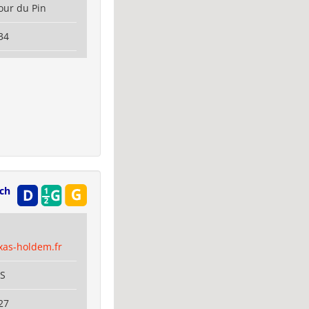
our du Pin
34
ch
xas-holdem.fr
IS
27