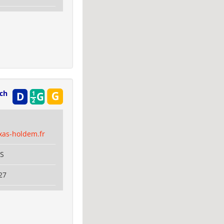
ch
xas-holdem.fr
IS
27