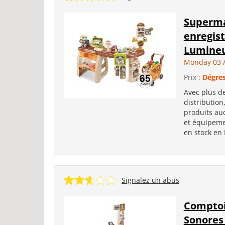
Superma
enregist
Lumineu
Monday 03 
Prix :
Dégres
Avec plus de
distribution
produits aud
et équipemen
en stock en
Signalez un abus
Comptoi
Sonores