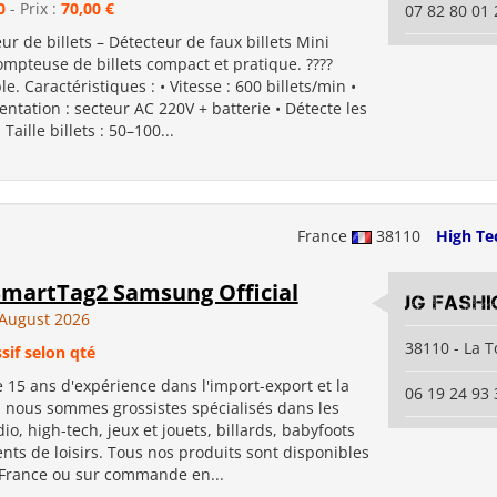
0
- Prix :
70,00 €
07 82 80 01 
r de billets – Détecteur de faux billets Mini
mpteuse de billets compact et pratique. ????
e. Caractéristiques : • Vitesse : 600 billets/min •
ntation : secteur AC 220V + batterie • Détecte les
 Taille billets : 50–100...
France
38110
High Te
SmartTag2 Samsung Official
JG Fashi
August 2026
38110 - La T
sif selon qté
 15 ans d'expérience dans l'import-export et la
06 19 24 93 
, nous sommes grossistes spécialisés dans les
io, high-tech, jeux et jouets, billards, babyfoots
ts de loisirs. Tous nos produits sont disponibles
 France ou sur commande en...