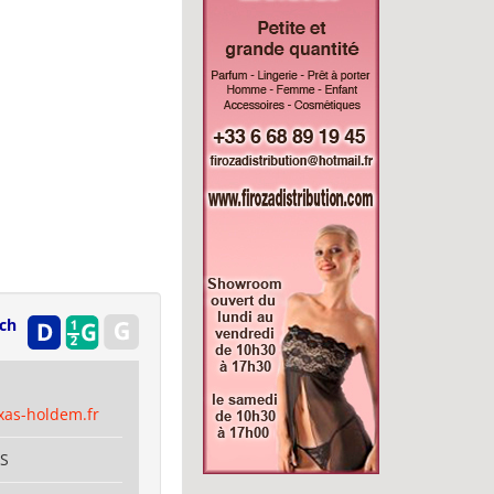
ch
xas-holdem.fr
IS