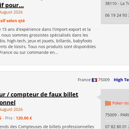
38110 - La T
if pour...
August 2026
06 19 24 93 
sif selon qté
 15 ans d'expérience dans l'import-export et la
, nous sommes grossistes spécialisés dans les
io, high-tech, jeux et jouets, billards, babyfoots
ts de loisirs. Tous nos produits sont disponibles
 France ou sur commande en...
France
75009
High Te
r / compteur de faux billet
ionnel
Poker-te
August 2026
75009 - PAR
5
- Prix :
120,00 €
vends des Compteuses de billets professionnelles
07 82 80 01 