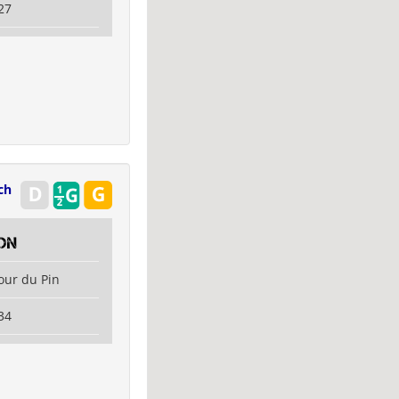
27
ch
on
our du Pin
34