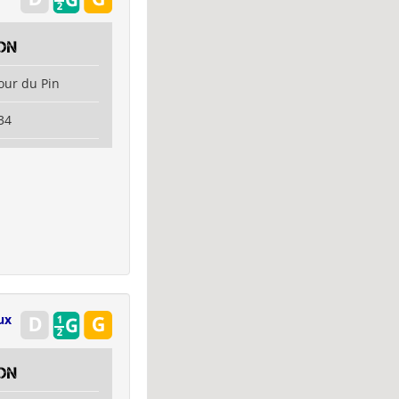
on
our du Pin
34
ux
on