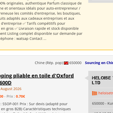
0% originales, authentique Parfum classique de
e et orientaux idéals pour auto-entrepreneur /
reneuse les comités d'entreprise, les boutiques,
duits adaptés aux cadeaux entreprises et aux
d'entreprise ✅ Tarifs compétitifs pour
n gros ✅ Livraison rapide et stock disponible
nt Listing complet disponible sur demande par
léphone : watsap Contact ...
Chine (Rép. pop)
650000
Sourcing en Chi
ping pliable en toile d'Oxford
Heloise
 600D
Ltd
 August 2026
heloiset
00
- Prix :
0.70€
650000 - K
 : SSOP-001 Prix : Sur devis (adapté pour
n gros B2B) Caractéristiques techniques