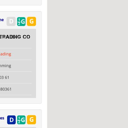
ne
 Trading Co
rading
unming
03 61
880361
res