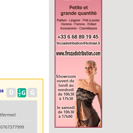
té
tfermeil
 0767377999