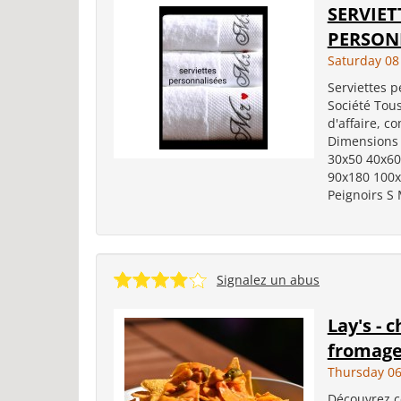
SERVIET
PERSON
Saturday 08
Serviettes 
Société Tous
d'affaire, c
Dimensions s
30x50 40x60
90x180 100x
Peignoirs S 
Signalez un abus
Lay's - 
fromage
Thursday 06
Découvrez c