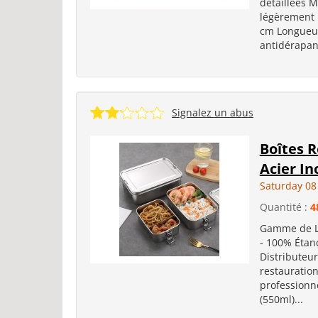
détaillées M
légèrement 
cm Longueur
antidérapant
Signalez un abus
Boîtes 
Acier In
Saturday 08
Quantité :
4
Gamme de Lu
- 100% Étan
Distributeur
restauratio
professionne
(550ml)...