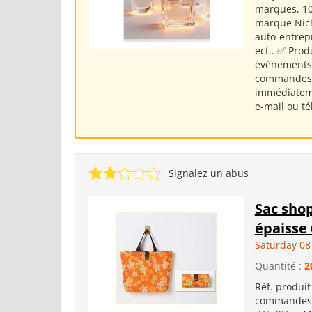
marques, 10
marque Nich
auto-entrep
ect.. ✅ Pro
événements 
commandes e
immédiateme
e-mail ou té
Signalez un abus
Sac shop
épaisse
Saturday 08
Quantité :
2
Réf. produit
commandes e