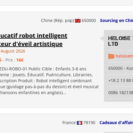
Chine (Rép. pop)
650000
Sourcing en Chi
ucatif robot intelligent
Heloise
eur d'éveil artistique
Ltd
 August 2026
heloiset
6
- Prix :
16€
650000 - K
 EDU-ROBO-01 Public Cible : Enfants 3-8 ans
nte : Jouets, Éducatif, Puériculture, Librairies,
+18 2 13 88 
cription Produit : Robot intelligent combinant
ique (guidage pas-à-pas du dessin) et éveil musical
chansons enfantines en anglais)...
0086 18213
France
78190
Cadeaux d'affai