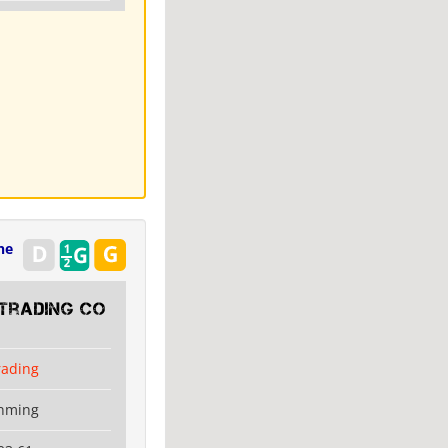
ne
 Trading Co
rading
unming