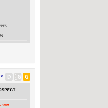
PPES
69
re
OSPECT
ckage