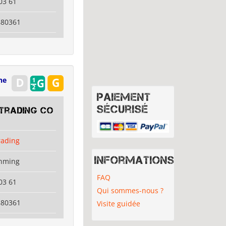
03 61
880361
ne
Paiement
sécurisé
 Trading Co
rading
Informations
unming
FAQ
03 61
Qui sommes-nous ?
880361
Visite guidée