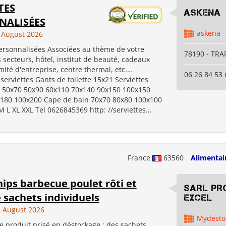
TES
ASKENA
NALISÉES
askena
 August 2026
personnalisées Associées au thème de votre
78190 - TRA
 secteurs, hôtel, institut de beauté, cadeaux
omité d'entreprise, centre thermal, etc.…
06 26 84 53 
erviettes Gants de toilette 15x21 Serviettes
 50x70 50x90 60x110 70x140 90x150 100x150
180 100x200 Cape de bain 70x70 80x80 100x100
M L XL XXL Tel 0626845369 http: //serviettes...
France
63560
Alimentai
chips barbecue poulet rôti et
SARL PR
 sachets individuels
EXCEL
 August 2026
Mydesto
e produit prisé en déstockage : des sachets