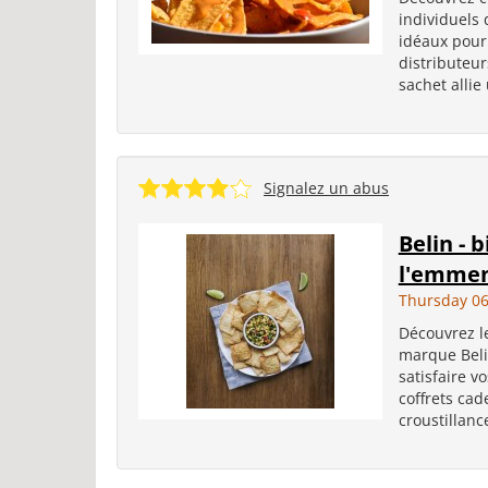
individuels 
idéaux pour
distributeu
sachet allie
Signalez un abus
Belin - 
l'emmen
Thursday 06
Découvrez le
marque Beli
satisfaire vo
coffrets cad
croustillanc