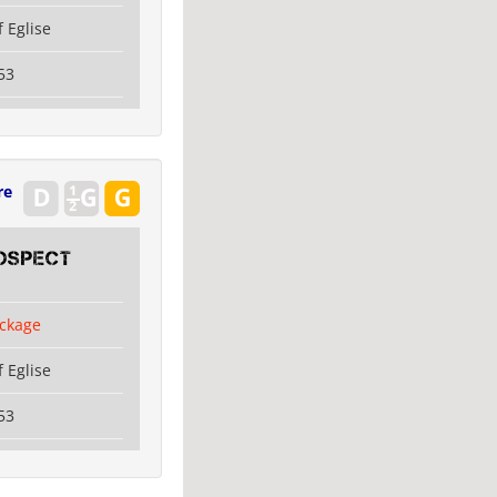
 Eglise
53
re
OSPECT
ckage
 Eglise
53