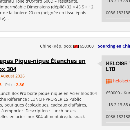
+18 2 13 88 
atériau Toile d'Oxford 600D – résistante,
imperméable Dimensions (déplié) 32 × 45,5 × 12
 de la lanière 20 cm (poignée en tissu épais
0086 18213
e)...
Chine (Rép. pop)
650000
Sourcing en Chi
Repas Pique-nique Étanches en
Heloise
ox 304
Ltd
 August 2026
heloiset
8
- Prix :
2.8€
650000 - K
nch Box Pro boîte pique-nique en Acier Inox 304
che Référence : LUNCH-PRO-SERIES Public :
+18 2 13 88 
s, boutiques écologiques, cadeaux d'affaires,
n à emporter. Description : Lunch boxes
lles en acier inox 304 alimentaire,du snack
0086 18213