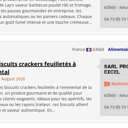
de Lay's saveur barbecue poulet rôti et fromage,
63560 - Neuf
 les pauses gourmandes en entreprise, les
rs automatiques ou les paniers cadeaux. Chaque
04 73 85 53 
 un goût fumé intense et une touche crémeuse...
France
63560
Alimentai
biscuits crackers feuilletés à
SARL PR
tal
EXCEL
 August 2026
Mydesto
s biscuits crackers feuilletés à l'emmental de la
n, un produit gourmand et de qualité pour
63560 - Neuf
s clients exigeants. Idéaux pour les apéritifs, les
eaux ou les rayons traiteur, ces biscuits allient
04 73 85 53 
e et saveur authentique. En...