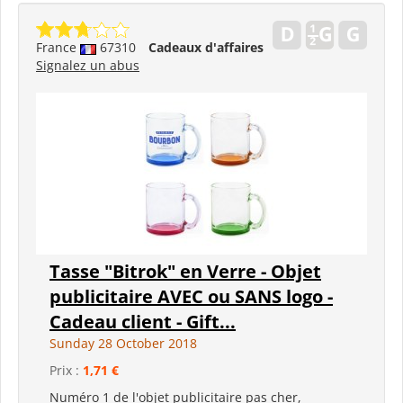
France
67310
Cadeaux d'affaires
Signalez un abus
Tasse "Bitrok" en Verre - Objet
publicitaire AVEC ou SANS logo -
Cadeau client - Gift...
Sunday 28 October 2018
Prix :
1,71 €
Numéro 1 de l'objet publicitaire pas cher,