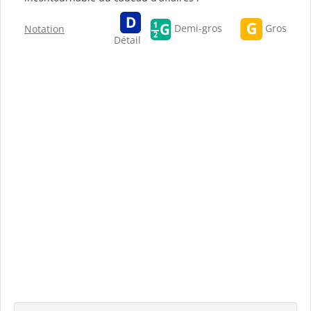
Gros
Demi-gros
Notation
Détail