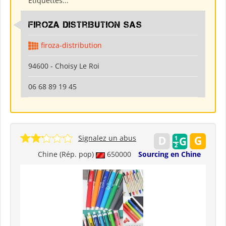
Etiquettes...
Firoza Distribution SAS
firoza-distribution
94600 - Choisy Le Roi
06 68 89 19 45
Signalez un abus
Chine (Rép. pop)
650000
Sourcing en Chine