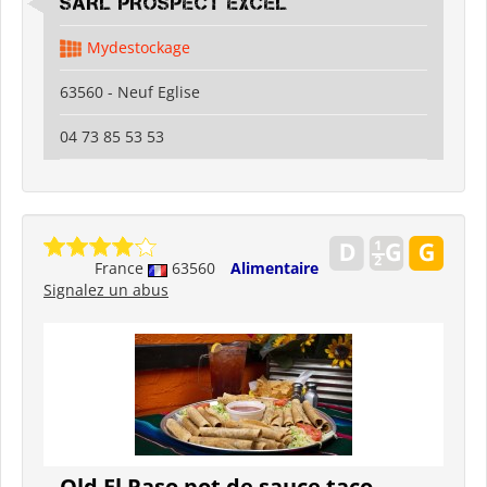
SARL PROSPECT EXCEL
Mydestockage
63560 - Neuf Eglise
04 73 85 53 53
France
63560
Alimentaire
Signalez un abus
Old El Paso pot de sauce taco