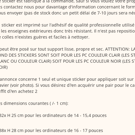
 sticker est fabriqué à la commande, sauf si vous voulez votre pr
s contactez nous pour davantage d'information concernant le form
us envoyer (pas de stock donc un petit délai de 7-10 jours sera né
 sticker est imprimé sur l'adhésif de qualité professionnelle utilisé
 les enseignes extérieures donc très résistant. Il n'est pas repositi
 colles n'existes guères et faciles à nettoyer.
 peut être posé sur tout support lisse, propre et sec. ATTENTION:
OND DES STICKERS SONT SOIT POUR LES PC COULEUR CLAIR (LES S
LANC OU COULEUR CLAIR) SOIT POUR LES PC COULEUR NOIR (LES 
OIR)
annonce concerne 1 seul et unique sticker pour appliquer soit sur l
avier (voir photo). Si vous désirez d?en acquérir une pair pour le cap
ffit d?en achetez 2
s dimensions courantes ( /- 1 cm):
32x H 25 cm pour les ordinateurs de 14 - 15,4 pouces
38x H 28 cm pour les ordinateurs de 16 - 17 pouces