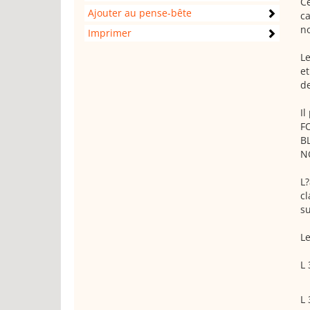
Ce
Ajouter au pense-bête
ca
no
Imprimer
Le
et
de
Il
F
B
N
L?
cl
su
Le
L 
L 