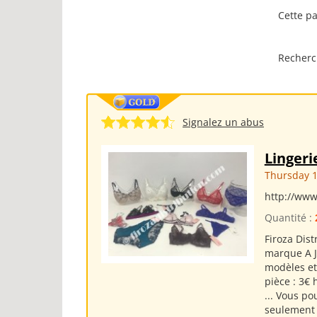
Cette pa
Recherc
Signalez un abus
Lingeri
Thursday 1
http://www
Quantité :
Firoza Dist
marque A J
modèles et 
pièce : 3€
... Vous po
seulement a