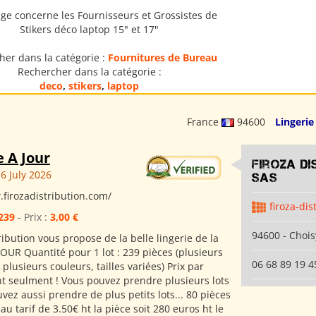
ge concerne les Fournisseurs et Grossistes de
Stikers déco laptop 15" et 17"
her dans la catégorie :
Fournitures de Bureau
Rechercher dans la catégorie :
deco
,
stikers
,
laptop
France
94600
Lingerie
e A Jour
Firoza Di
6 July 2026
SAS
.firozadistribution.com/
firoza-dis
239
- Prix :
3,00 €
94600 - Chois
ribution vous propose de la belle lingerie de la
OUR Quantité pour 1 lot : 239 pièces (plusieurs
06 68 89 19 4
plusieurs couleurs, tailles variées) Prix par
 ht seulment ! Vous pouvez prendre plusieurs lots
uvez aussi prendre de plus petits lots... 80 pièces
u tarif de 3.50€ ht la pièce soit 280 euros ht le