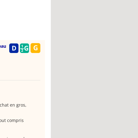
eau
achat en gros,
tout compris