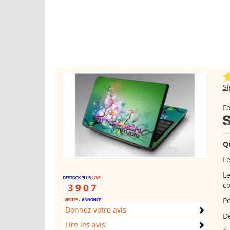
S
F
Q
L
Le
co
Po
Donnez votre avis
De
Lire les avis