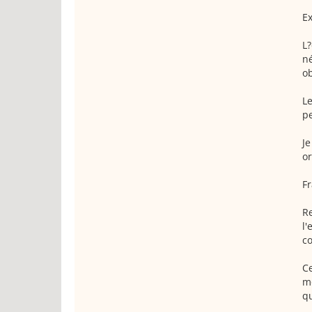
Ex
L?
né
ob
Le
pe
Je
or
Fr
Re
l'
c
Ce
mo
qu