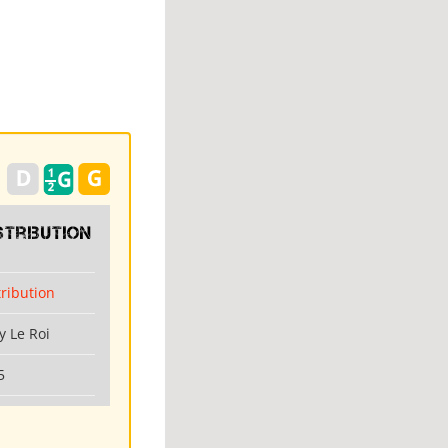
stribution
tribution
y Le Roi
5