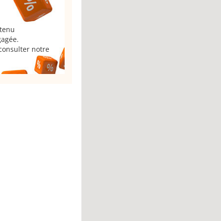
 tenu
gagée.
consulter notre