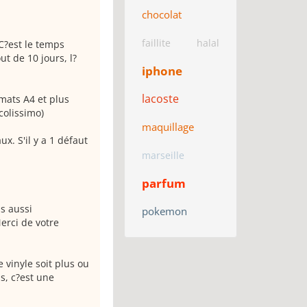
chocolat
faillite
halal
 C?est le temps
t de 10 jours, l?
iphone
lacoste
mats A4 et plus
colissimo)
maquillage
x. S'il y a 1 défaut
marseille
parfum
s aussi
pokemon
erci de votre
 vinyle soit plus ou
s, c?est une