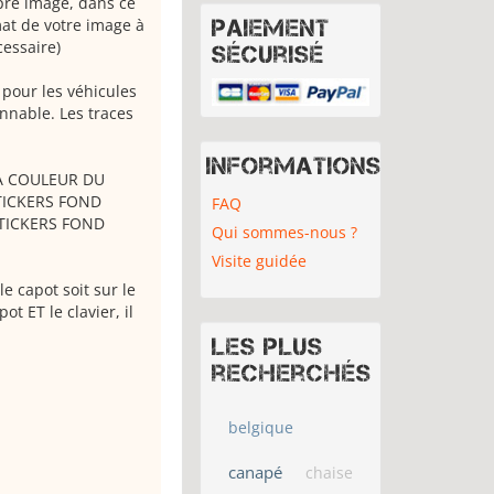
opre image, dans ce
at de votre image à
Paiement
cessaire)
sécurisé
 pour les véhicules
onnable. Les traces
Informations
 LA COULEUR DU
TICKERS FOND
FAQ
STICKERS FOND
Qui sommes-nous ?
Visite guidée
e capot soit sur le
ot ET le clavier, il
Les plus
recherchés
belgique
canapé
chaise