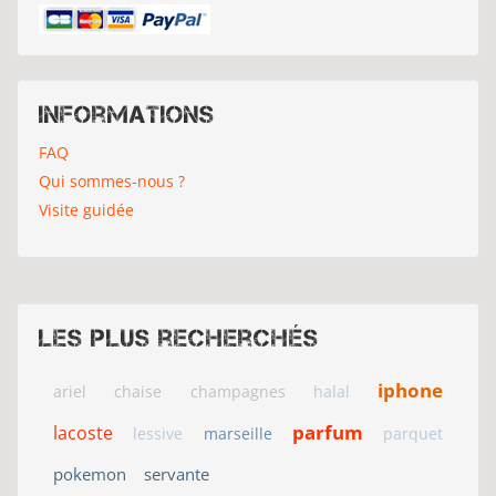
Informations
FAQ
Qui sommes-nous ?
Visite guidée
Les plus recherchés
iphone
ariel
chaise
champagnes
halal
parfum
lacoste
lessive
marseille
parquet
pokemon
servante