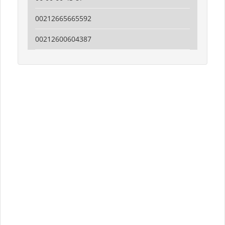
00212665665592
00212600604387