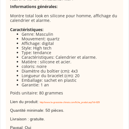
Informations générales:
Montre total look en silicone pour homme, affichage du
calendrier et alarme.
Caractéristiques:
Genre:
Masculin
Mouvement
: quartz
Affichage:
digital
Style:
High tech
Type:
tendance
Caractéristiques: Calendrier et alarme.
Matière
: silicone et acier.
coloris:
noire
Diamètre du boîtier
(cm): 4x3
Longueur
du bracelet (cm): 20
Emballage: sachet en plastic
Garantie: 1 an
Poids unitaire:
80 grammes
Lien du produit:
http://www.le-grossiste-chinois.com/fiche_produit.asp?id=829
Quantité minimale: 50 pièces.
Livraison : gratuite.
Paypal: Oui