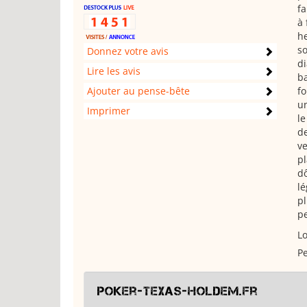
fa
à 
h
so
Donnez votre avis
di
Lire les avis
ba
Ajouter au pense-bête
fo
un
Imprimer
le
de
ve
pl
dô
lé
pl
pe
Lo
Pe
Poker-texas-holdem.fr