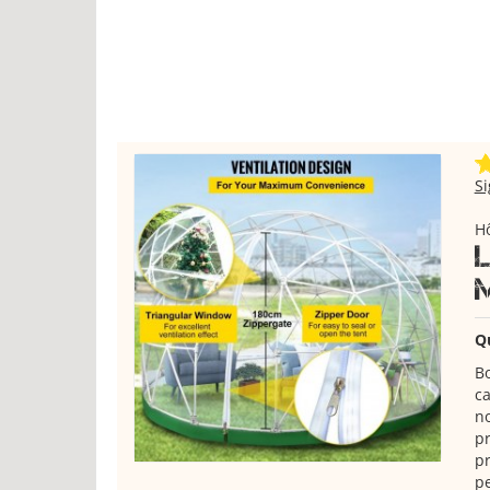
S
Hô
Q
Bo
ca
no
pr
pr
pe