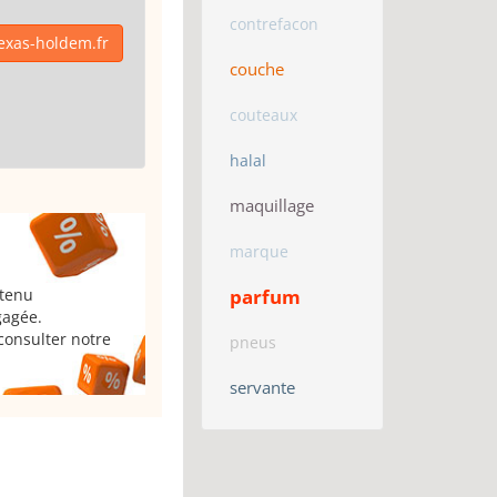
contrefacon
exas-holdem.fr
couche
couteaux
halal
maquillage
marque
parfum
 tenu
gagée.
consulter notre
pneus
servante