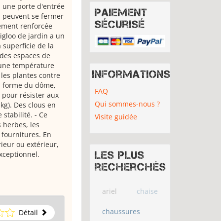
a une porte d'entrée
Paiement
ui peuvent se fermer
sécurisé
ement renforcée
igloo de jardin a un
 superficie de la
 des espaces de
t une température
Informations
 les plantes contre
La forme du dôme,
FAQ
 pour résister aux
Qui sommes-nous ?
 kg). Des clous en
stabilité. - Ce
Visite guidée
 herbes, les
 fournitures. En
ieur ou extérieur,
Les plus
xceptionnel.
recherchés
ariel
chaise
chaussures
Détail