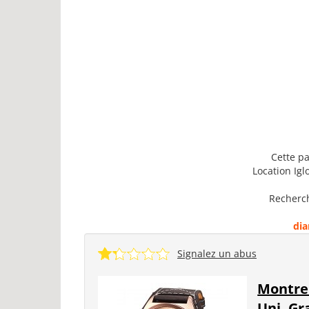
Cette pa
Location Ig
Recherch
di
Signalez un abus
Montre 
Uni, Gr