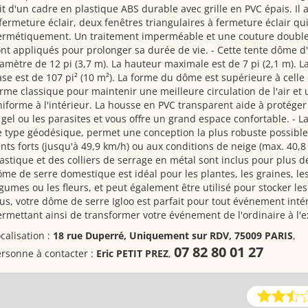
it d'un cadre en plastique ABS durable avec grille en PVC épais. Il 
fermeture éclair, deux fenêtres triangulaires à fermeture éclair q
ermétiquement. Un traitement imperméable et une couture doubl
nt appliqués pour prolonger sa durée de vie. - Cette tente dôme d'
amètre de 12 pi (3,7 m). La hauteur maximale est de 7 pi (2,1 m). La
se est de 107 pi² (10 m²). La forme du dôme est supérieure à celle
rme classique pour maintenir une meilleure circulation de l'air e
iforme à l'intérieur. La housse en PVC transparent aide à protéger
 gel ou les parasites et vous offre un grand espace confortable. - 
 type géodésique, permet une conception la plus robuste possible
nts forts (jusqu'à 49,9 km/h) ou aux conditions de neige (max. 40,8
astique et des colliers de serrage en métal sont inclus pour plus de 
me de serre domestique est idéal pour les plantes, les graines, les
gumes ou les fleurs, et peut également être utilisé pour stocker les
us, votre dôme de serre Igloo est parfait pour tout événement intér
rmettant ainsi de transformer votre événement de l'ordinaire à l'e
calisation :
18 rue Duperré, Uniquement sur RDV, 75009 PARIS
,
07 82 80 01 27
rsonne à contacter :
Eric PETIT PREZ
,