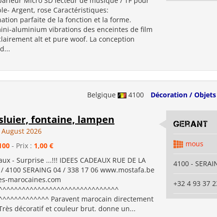
parleur Micro SD lecteur de musique / TF pour
le- Argent, rose Caractéristiques:
tion parfaite de la fonction et la forme.
ni-aluminium vibrations des enceintes de film
 clairement alt et pure woof. La conception
d...
Belgique
4100
Décoration / Objets
 sluier, fontaine, lampen
gerant
 August 2026
mous
100
- Prix :
1,00 €
aux - Surprise ...!!! IDEES CADEAUX RUE DE LA
4100 - SERAI
 4100 SERAING 04 / 338 17 06 www.mostafa.be
s-marocaines.com
+32 4 93 37 2
^^^^^^^^^^^^^^^^^^^^^^^^^^^^^^^
^^^^^^^^^^^^^ Paravent marocain directement
rès décoratif et couleur brut. donne un...