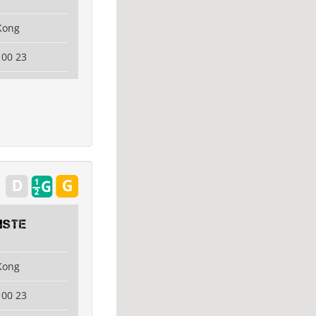
Kong
 00 23
iste
Kong
 00 23