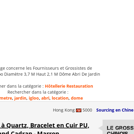
ge concerne les Fournisseurs et Grossistes de
loo Diamètre 3,7 M Haut 2,1 M Dôme Abri De Jardin
er dans la catégorie :
Hôtellerie Restauration
Rechercher dans la catégorie :
ametre
,
jardin
,
igloo
,
abri
,
location
,
dome
Hong Kong
5000
Sourcing en Chine
à Quartz, Bracelet en Cuir PU,
Le gross
and Cadran - Marron
chinois