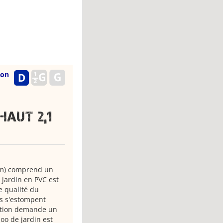
ion
Haut 2,1
7 m) comprend un
 jardin en PVC est
e qualité du
res s'estompent
llation demande un
oo de jardin est