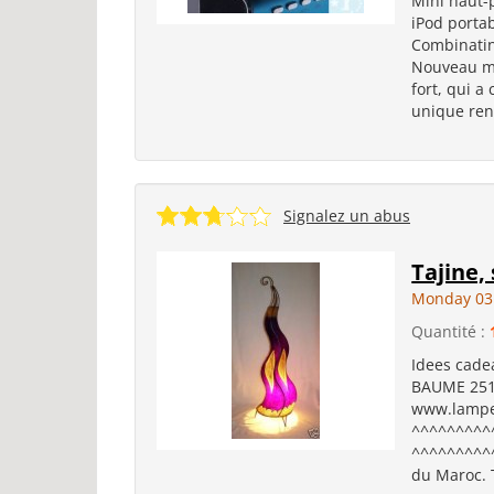
Mini haut-
iPod portab
Combinatina
Nouveau mi
fort, qui a
unique ren
Signalez un abus
Tajine,
Monday 03
Quantité :
Idees cade
BAUME 251/
www.lampe
^^^^^^^^^
^^^^^^^^^
du Maroc. T