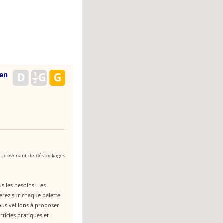
ien
es provenant de déstockages
s les besoins. Les
erez sur chaque palette
ous veillons à proposer
rticles pratiques et