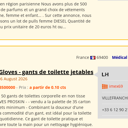
n région parisienne Nous avons plus de 500
 de parfums et un grand choix de vétements
, femme et enfant... . Sur cette annonce, nous
sons un lot de pulls femme DIESEL Quantité de
u prix unitaire de 20 euros ht ou...
France
69400
Médical
Gloves - gants de toilette jetables
LH
6 August 2026
imex69
3500000
- Prix :
a partir de 0.10 cts
 50 gants de toilettes corporelle en non tisse
VILLEFRANCHE
S PROSKIN - - vendu a la palette de 35 carton
ets minimum - Combinant la douceur d'une
+33 6 12 90 2
la commodité d'un gant, est idéal pour la toilette
quotidienne. Ce gant de toilette pratique et
uvre toute la main pour un nettoyage hygiénique.