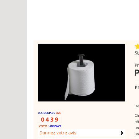
S
Pr
Pr
De
Ch
ré
un
Donnez votre avis
un