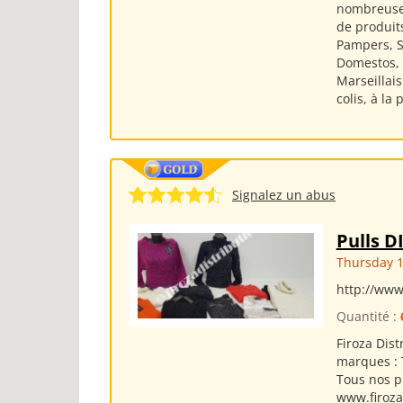
nombreuses
de produits
Pampers, Si
Domestos, S
Marseillai
colis, à la
Signalez un abus
Pulls 
Thursday 1
http://www
Quantité :
Firoza Dis
marques : T
Tous nos pr
www.firoza