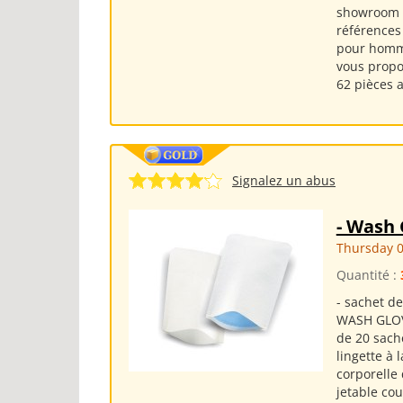
showroom e
références
pour homme
vous propo
62 pièces a
Signalez un abus
- Wash 
Thursday 0
Quantité :
- sachet de
WASH GLOVE
de 20 sach
lingette à 
corporelle 
jetable co