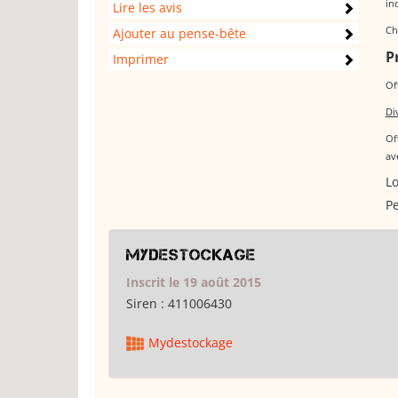
in
Lire les avis
Ch
Ajouter au pense-bête
P
Imprimer
Of
Di
Of
av
Lo
Pe
Mydestockage
Inscrit le 19 août 2015
Siren :
411006430
Mydestockage