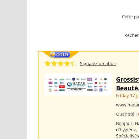
Cette pa
Recher
Signalez un abus
Grossis
Beauté
Friday 17 J
www.hadar
Quantité :
Bonjour, H
d'hygiène,
Spécialisé