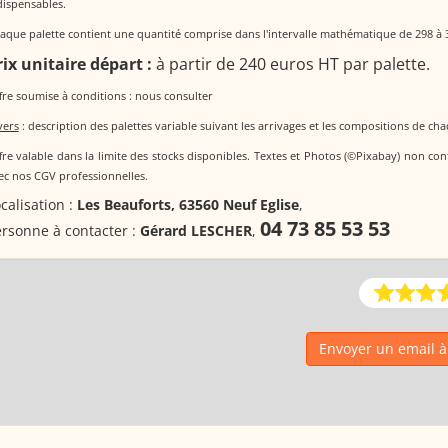
dispensables.
aque palette contient une quantité comprise dans l'intervalle mathématique de 298 à 
rix unitaire départ :
à partir de 240 euros HT par palette.
fre soumise à conditions : nous consulter
vers
: description des palettes variable suivant les arrivages et les compositions de cha
fre valable dans la limite des stocks disponibles. Textes et Photos (©Pixabay) non con
ec nos CGV professionnelles.
calisation :
Les Beauforts, 63560 Neuf Eglise
,
04 73 85 53 53
rsonne à contacter :
Gérard LESCHER
,
Envoyer un email 