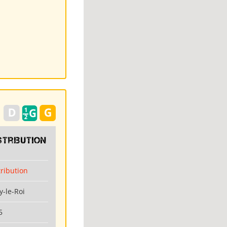
stribution
tribution
y-le-Roi
5