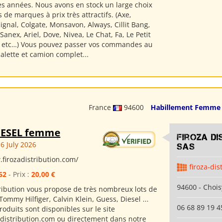
 années. Nous avons en stock un large choix
 de marques à prix très attractifs. (Axe,
gnal, Colgate, Monsavon, Always, Cillit Bang,
anex, Ariel, Dove, Nivea, Le Chat, Fa, Le Petit
s etc…) Vous pouvez passer vos commandes au
 palette et camion complet...
France
94600
Habillement Femme
DIESEL femme
Firoza Di
6 July 2026
SAS
.firozadistribution.com/
firoza-dis
62
- Prix :
20,00 €
94600 - Chois
tribution vous propose de très nombreux lots de
ommy Hilfiger, Calvin Klein, Guess, Diesel ...
06 68 89 19 4
oduits sont disponibles sur le site
distribution.com ou directement dans notre