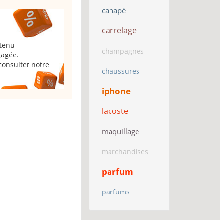
canapé
carrelage
 tenu
champagnes
gagée.
consulter notre
chaussures
iphone
lacoste
maquillage
marchandises
parfum
parfums