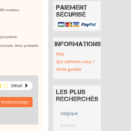
Paiement
300 rouleaux.
sécurisé
que palette.
Informations
tractuels. Devis préalable
FAQ
Qui sommes-nous ?
Visite guidée
Détail
Les plus
recherchés
à Mydestockage
belgique
boisson