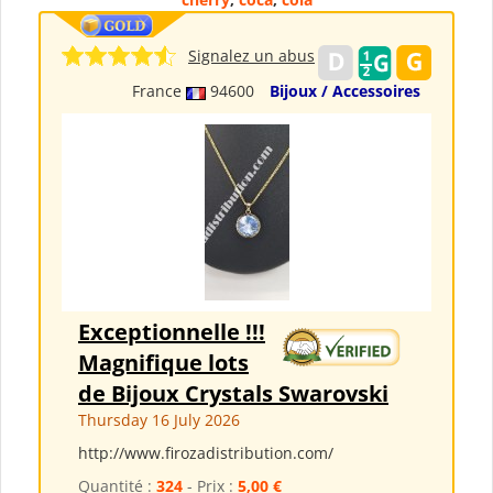
Signalez un abus
France
94600
Bijoux / Accessoires
Exceptionnelle !!!
Magnifique lots
de Bijoux Crystals Swarovski
Thursday 16 July 2026
http://www.firozadistribution.com/
Quantité :
324
- Prix :
5,00 €