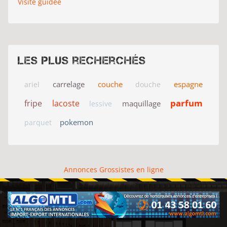
Visite guidée
Les plus recherchés
carrelage
couche
espagne
ariel
douche
parfum
fripe
lacoste
maquillage
lessive
pokemon
parquet
Annonces Grossistes en ligne