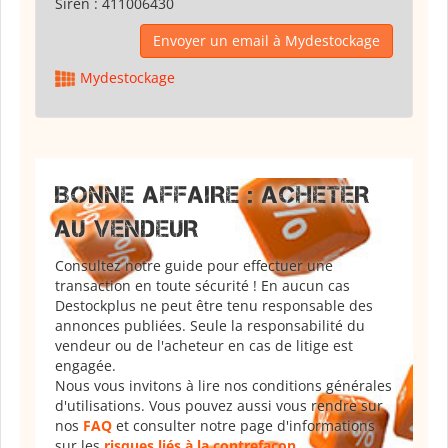
Siren :
411006430
Envoyer un email à Mydestockage
Mydestockage
BONNE AFFAIRE : ACHETER
AU VENDEUR
Consultez notre guide pour effectuer une
transaction en toute sécurité ! En aucun cas
Destockplus ne peut être tenu responsable des
annonces publiées. Seule la responsabilité du
vendeur ou de l'acheteur en cas de litige est
engagée.
Nous vous invitons à lire nos conditions générales
d'utilisations. Vous pouvez aussi vous rendre sur
nos
FAQ
et consulter notre page d'informations
sur les
risques liés à la contrefaçon
.