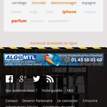
carrelage
chocolat
electromenager
espagne
iphone
faillite
frigo
halal
lessive
parfum
parfums
survetement
Annonces Grossistes en ligne
Qui sommes-nous ?
Visite guidée
FAQ
Contact
Devenir Partenaire
Se connecter
S'inscrire
Informations légales
Conditions de vente