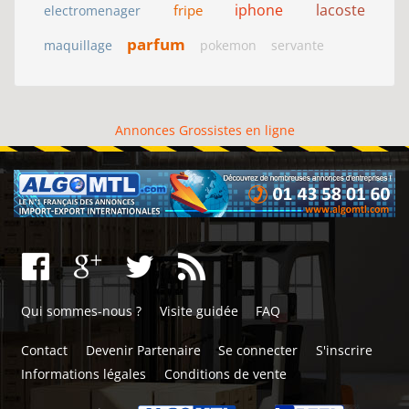
iphone
lacoste
fripe
electromenager
parfum
maquillage
pokemon
servante
Annonces Grossistes en ligne
Qui sommes-nous ?
Visite guidée
FAQ
Contact
Devenir Partenaire
Se connecter
S'inscrire
Informations légales
Conditions de vente