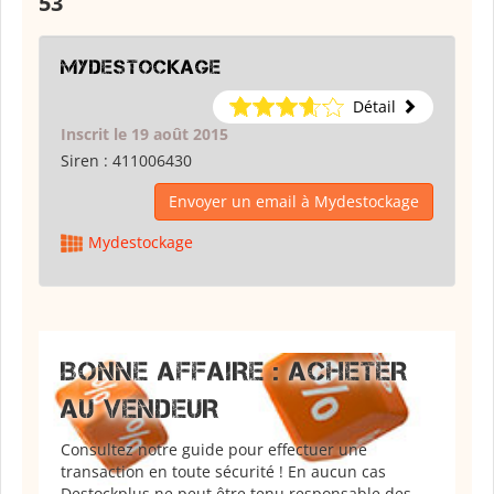
53
Mydestockage
Détail
Inscrit le 19 août 2015
Siren :
411006430
Envoyer un email à Mydestockage
Mydestockage
BONNE AFFAIRE : ACHETER
AU VENDEUR
Consultez notre guide pour effectuer une
transaction en toute sécurité ! En aucun cas
Destockplus ne peut être tenu responsable des