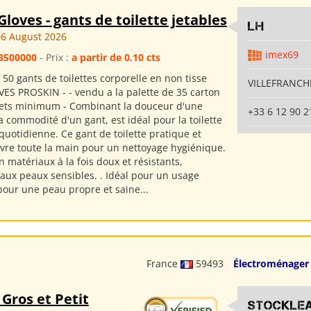
Gloves - gants de toilette jetables
LH
6 August 2026
imex69
3500000
- Prix :
a partir de 0.10 cts
 50 gants de toilettes corporelle en non tisse
VILLEFRANCHE
S PROSKIN - - vendu a la palette de 35 carton
ets minimum - Combinant la douceur d'une
+33 6 12 90 2
la commodité d'un gant, est idéal pour la toilette
quotidienne. Ce gant de toilette pratique et
uvre toute la main pour un nettoyage hygiénique.
 matériaux à la fois doux et résistants,
aux peaux sensibles. . Idéal pour un usage
pour une peau propre et saine...
France
59493
Électroménager
 Gros et Petit
Stockle