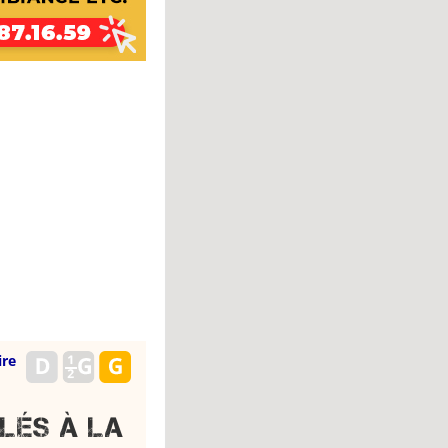
ire
flés à la