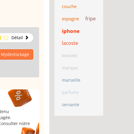
couche
fripe
espagne
iphone
Détail
lacoste
à Mydestockage
lessives
marque
marseille
parfums
servante
 tenu
gagée.
consulter notre