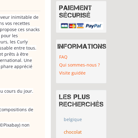
Paiement
sécurisé
aveur inimitable de
s vos recettes
 propose ces snacks
 pour les
urs, les Curly
Informations
ssable entre tous.
t prêts à être
FAQ
ernational. Une
Qui sommes-nous ?
t phare apprécié
Visite guidée
au cours du jour.
Les plus
recherchés
s compositions de
belgique
 (©Pixabay) non
chocolat