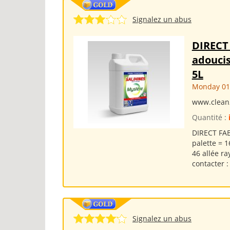
Signalez un abus
DIRECT
adoucis
5L
Monday 01
www.clean
Quantité :
DIRECT FAB
palette = 1
46 allée r
contacter :
Signalez un abus