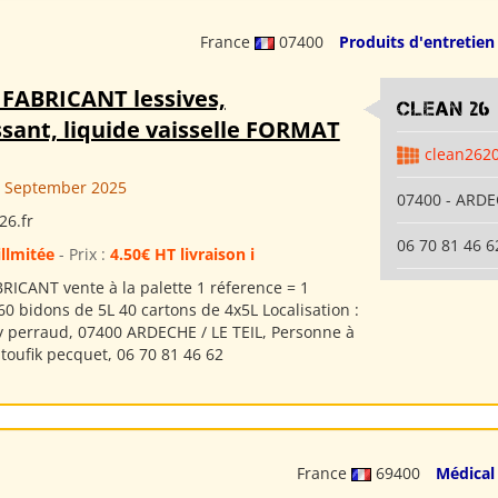
France
07400
Produits d'entretien
 FABRICANT lessives,
clean 26
sant, liquide vaisselle FORMAT
clean262
 September 2025
07400 - ARDE
26.fr
06 70 81 46 6
illmitée
- Prix :
4.50€ HT livraison i
RICANT vente à la palette 1 réference = 1
60 bidons de 5L 40 cartons de 4x5L Localisation :
ay perraud, 07400 ARDECHE / LE TEIL, Personne à
 toufik pecquet, 06 70 81 46 62
France
69400
Médical