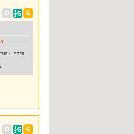
00
CHE / LE TEIL
2