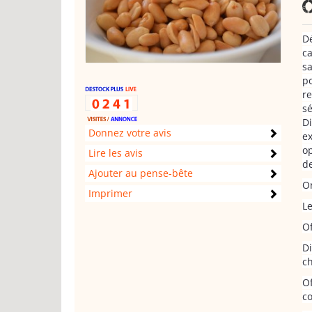
Dé
ca
sa
po
re
sé
Di
Donnez votre avis
ex
op
Lire les avis
d
Ajouter au pense-bête
Or
Imprimer
Le
Of
Di
ch
Of
co