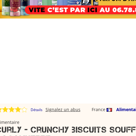
Signalez un abus
France
Alimenta
Détails
imentaire
Curly - crunchy biscuits souf