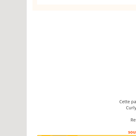
Cette pa
Curly
Re
sou