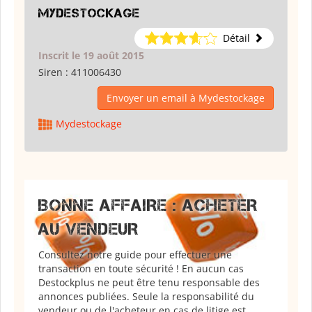
Mydestockage
Détail
Inscrit le 19 août 2015
Siren :
411006430
Envoyer un email à Mydestockage
Mydestockage
BONNE AFFAIRE : ACHETER
AU VENDEUR
Consultez notre guide pour effectuer une
transaction en toute sécurité ! En aucun cas
Destockplus ne peut être tenu responsable des
annonces publiées. Seule la responsabilité du
vendeur ou de l'acheteur en cas de litige est