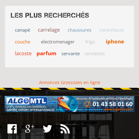
Les plus recherchés
carrelage
canapé
chaussures
contrefacon
iphone
couche
electromenager
frigo
parfum
lacoste
servante
serviettes
Annonces Grossistes en ligne