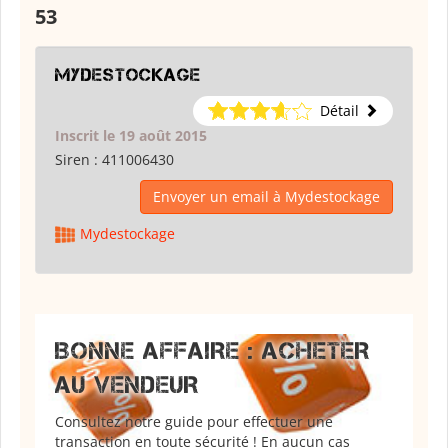
53
Mydestockage
Détail
Inscrit le 19 août 2015
Siren :
411006430
Envoyer un email à Mydestockage
Mydestockage
BONNE AFFAIRE : ACHETER
AU VENDEUR
Consultez notre guide pour effectuer une
transaction en toute sécurité ! En aucun cas