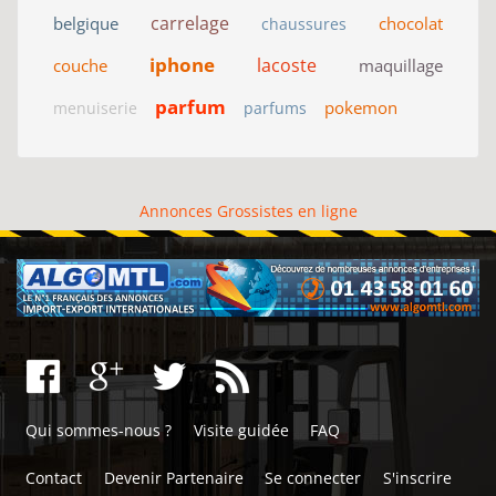
carrelage
belgique
chocolat
chaussures
iphone
lacoste
couche
maquillage
parfum
pokemon
menuiserie
parfums
Annonces Grossistes en ligne
Qui sommes-nous ?
Visite guidée
FAQ
Contact
Devenir Partenaire
Se connecter
S'inscrire