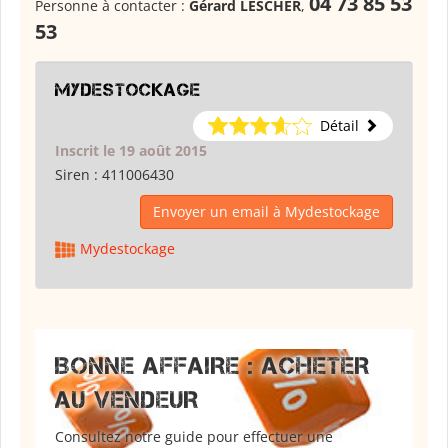
04 73 85 53
Personne à contacter :
Gérard LESCHER
,
53
Mydestockage
Détail
Inscrit le 19 août 2015
Siren :
411006430
Envoyer un email à Mydestockage
Mydestockage
BONNE AFFAIRE : ACHETER
AU VENDEUR
Consultez notre guide pour effectuer une