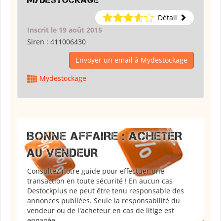
Mydestockage
Détail
Inscrit le 19 août 2015
Siren :
411006430
Envoyer un email à Mydestockage
Mydestockage
BONNE AFFAIRE : ACHETER
AU VENDEUR
Consultez notre guide pour effectuer une
transaction en toute sécurité ! En aucun cas
Destockplus ne peut être tenu responsable des
annonces publiées. Seule la responsabilité du
vendeur ou de l'acheteur en cas de litige est
engagée.