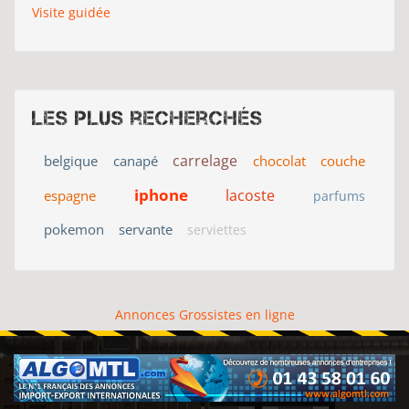
Visite guidée
Les plus recherchés
carrelage
belgique
canapé
chocolat
couche
iphone
lacoste
espagne
parfums
pokemon
servante
serviettes
Annonces Grossistes en ligne