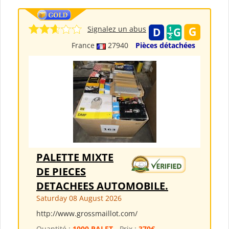
Signalez un abus
France
27940
Pièces détachées
PALETTE MIXTE
DE PIECES
DETACHEES AUTOMOBILE.
Saturday 08 August 2026
http://www.grossmaillot.com/
Quantité :
1000 PALET
- Prix :
370€