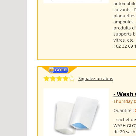
automobile
suivants :
plaquettes 
ampoules, a
produits d'
supports bo
vitres, etc
: 02 32 69 
Signalez un abus
- Wash 
Thursday 0
Quantité :
- sachet de
WASH GLOVE
de 20 sach