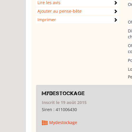
Lire les avis
Or
Ajouter au pense-bête
Imprimer
Of
Di
ch
Of
co
P
Lo
Pe
Mydestockage
Inscrit le 19 août 2015
Siren :
411006430
Mydestockage