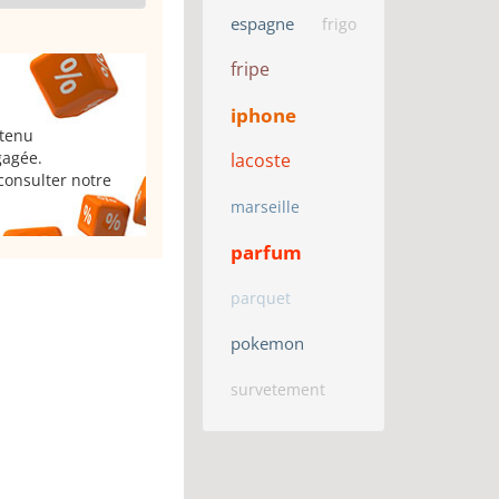
espagne
frigo
fripe
iphone
 tenu
gagée.
lacoste
consulter notre
marseille
parfum
parquet
pokemon
survetement