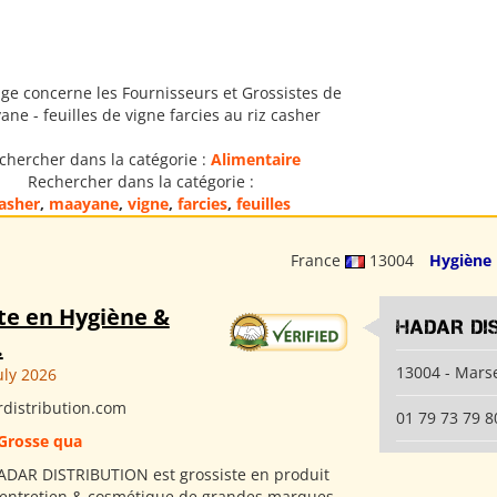
ge concerne les Fournisseurs et Grossistes de
ne - feuilles de vigne farcies au riz casher
chercher dans la catégorie :
Alimentaire
Rechercher dans la catégorie :
asher
,
maayane
,
vigne
,
farcies
,
feuilles
France
13004
Hygiène
te en Hygiène &
HADAR DI
.
13004 - Marse
uly 2026
distribution.com
01 79 73 79 8
Grosse qua
ADAR DISTRIBUTION est grossiste en produit
 entretien & cosmétique de grandes marques.