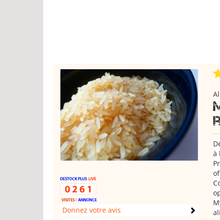
Al
Dé
à 
Pr
of
Co
o
M
Donnez votre avis
al