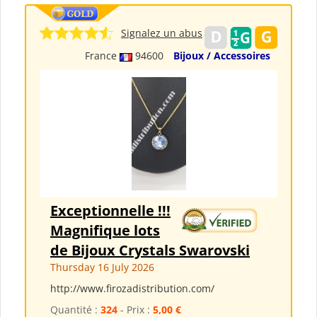
Signalez un abus
France
94600
Bijoux / Accessoires
Exceptionnelle !!!
Magnifique lots
de Bijoux Crystals Swarovski
Thursday 16 July 2026
http://www.firozadistribution.com/
Quantité :
324
- Prix :
5,00 €