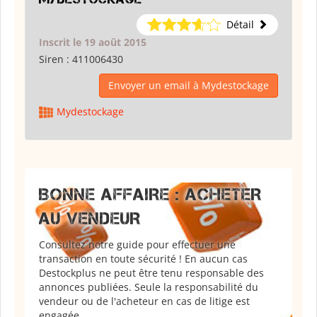
Détail
Inscrit le 19 août 2015
Siren :
411006430
Envoyer un email à Mydestockage
Mydestockage
BONNE AFFAIRE : ACHETER
AU VENDEUR
Consultez notre guide pour effectuer une
transaction en toute sécurité ! En aucun cas
Destockplus ne peut être tenu responsable des
annonces publiées. Seule la responsabilité du
vendeur ou de l'acheteur en cas de litige est
engagée.