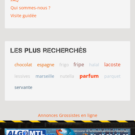
Qui sommes-nous ?
Visite guidée
Les plus recherchés
fripe
lacoste
chocolat
espagne
frigo
halal
parfum
lessives
marseille
nutella
parquet
servante
Annonces Grossistes en ligne