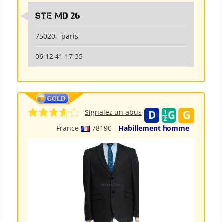
Ste md 26
75020 - paris
06 12 41 17 35
Signalez un abus
France
78190
Habillement homme