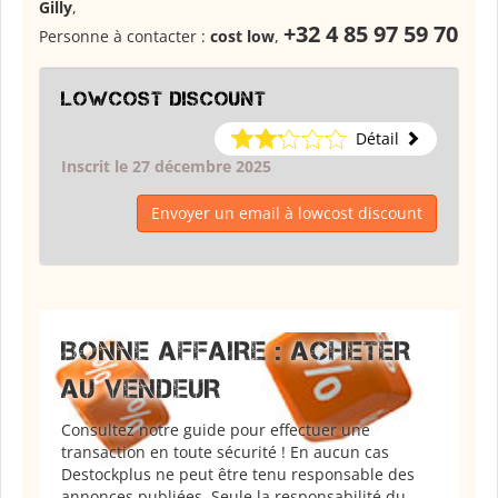
Gilly
,
+32 4 85 97 59 70
Personne à contacter :
cost low
,
lowcost discount
Détail
Inscrit le 27 décembre 2025
Envoyer un email à lowcost discount
BONNE AFFAIRE : ACHETER
AU VENDEUR
Consultez notre guide pour effectuer une
transaction en toute sécurité ! En aucun cas
Destockplus ne peut être tenu responsable des
annonces publiées. Seule la responsabilité du