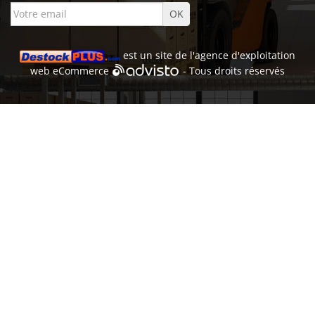
est un site de l'
agence d'exploitation
web
eCommerce
- Tous droits réservés