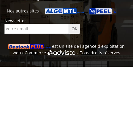
Nos autres sites
Newsletter :
est un site de l'
agence d'exploitation
web
eCommerce
- Tous droits réservés