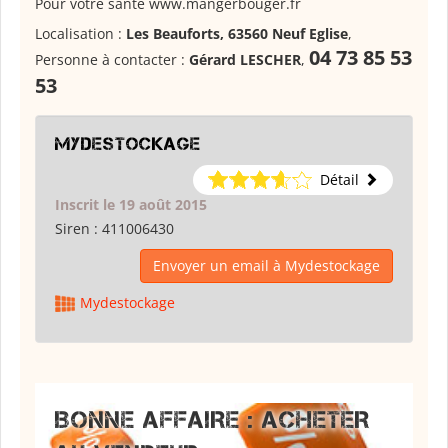
Pour votre santé www.mangerbouger.fr
Localisation :
Les Beauforts, 63560 Neuf Eglise
,
04 73 85 53
Personne à contacter :
Gérard LESCHER
,
53
Mydestockage
Détail
Inscrit le 19 août 2015
Siren :
411006430
Envoyer un email à Mydestockage
Mydestockage
BONNE AFFAIRE : ACHETER