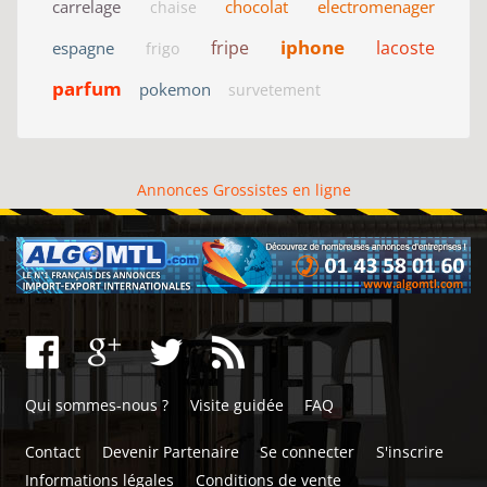
carrelage
chocolat
electromenager
chaise
iphone
fripe
lacoste
espagne
frigo
parfum
pokemon
survetement
Annonces Grossistes en ligne
Qui sommes-nous ?
Visite guidée
FAQ
Contact
Devenir Partenaire
Se connecter
S'inscrire
Informations légales
Conditions de vente