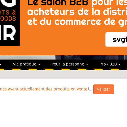
Vie pratique
Pour la personne
Pro / B2B
trines ayant actuellement des produits en vente