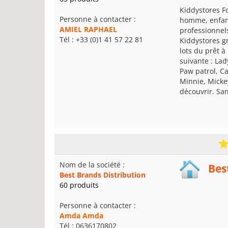
Kiddystores F
Personne à contacter :
homme, enfant
AMIEL RAPHAEL
professionnel
Tél : +33 (0)1 41 57 22 81
Kiddystores g
lots du prêt à
suivante : Lad
Paw patrol, Ca
Minnie, Micke
découvrir. Sa
Nom de la société :
Bes
Best Brands Distribution
60 produits
Personne à contacter :
Amda Amda
Tél : 0636170802