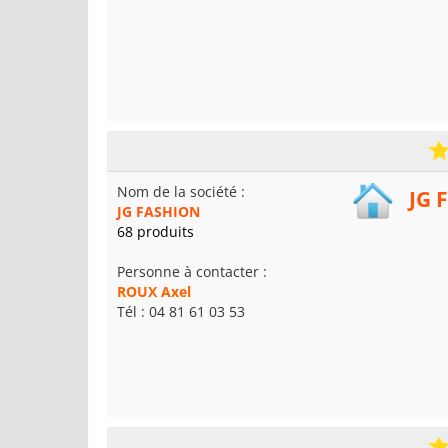
Nom de la société :
JG 
JG FASHION
68 produits
Personne à contacter :
ROUX Axel
Tél : 04 81 61 03 53