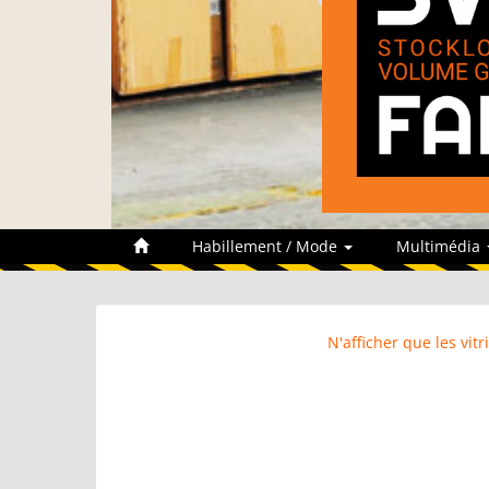
Habillement / Mode
Multimédia
N'afficher que les vi