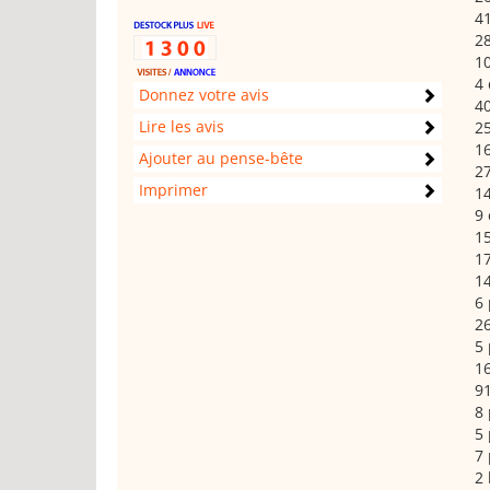
41
28
1
4 
Donnez votre avis
40
Lire les avis
2
16
Ajouter au pense-bête
27
Imprimer
14
9 
15
17
14
6 
2
5 
16
91
8 
5
7 
2 