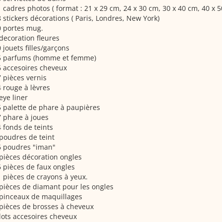
 cadres photos ( format : 21 x 29 cm, 24 x 30 cm, 30 x 40 cm, 40 x 
 stickers décorations ( Paris, Londres, New York)
0 portes mug.
decoration fleures
 jouets filles/garçons
5 parfums (homme et femme)
 accesoires cheveux
 pièces vernis
 rouge à lèvres
eye liner
 palette de phare à paupières
 phare à joues
 fonds de teints
poudres de teint
6 poudres "iman"
pièces décoration ongles
 pièces de faux ongles
 pièces de crayons à yeux.
pièces de diamant pour les ongles
 pinceaux de maquillages
pièces de brosses à cheveux
lots accesoires cheveux