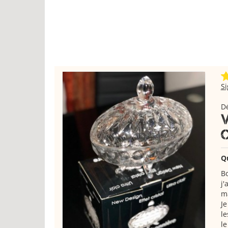
S
Dé
Q
Bo
j'
m
Je
le
le