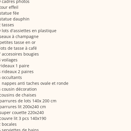
9 cadres photos
tour effeil
statue fée
 statue dauphin
 tasses
 lots d'assiettes en plastique
 seaux à champagne
petites tasse en or
lots de tasse à café
 accesoires bougies
 voilages
rideaux 1 paire
 rideaux 2 paires
 occultants
 nappes anti taches ovale et ronde
 cousin décoration
cousins de chaises
parrures de lots 140x 200 cm
parrures lit 200x240 cm
super couette 220x240
couvre lit 3 pcs 140x190
 bocales
 serviettes de bains