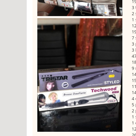
1
3 
2 
1
12
19
7
3 
3 
47
18
9 
14
15
11
14
4 
5 
2 
1 
1 
12
26