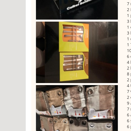
7 
2 
1 
3
1 
3
1 
1 
1
6 
4 
2 
8 
2
4 
7 
2 
9 
7
6 
6 
6