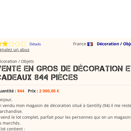
France
Décoration / Obj
Détails
ignalez un abus
coration / Objets
Vente en gros de décoration e
cadeaux 844 pièces
uantité :
844
Prix :
2 000,00 €
njour,
ai vendu mon magasin de décoration situé à Gentilly (94) il me rest
archandise.
 vend le lot complet, parfait pour les personnes qui on un magasi
s marchés.
 lot contient :