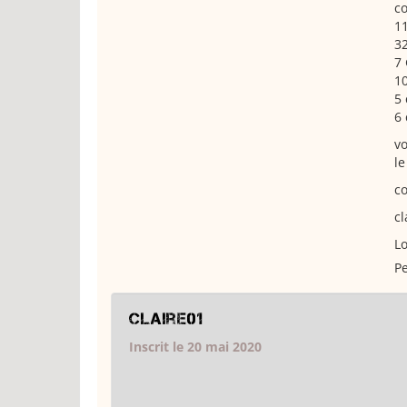
co
11
32
7
10
5 
6 
vo
le
c
cl
Lo
Pe
Claire01
Inscrit le 20 mai 2020