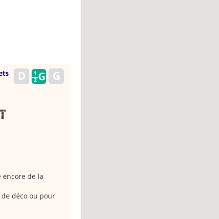
ets
t
e encore de la
n de déco ou pour