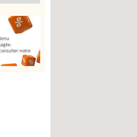
 tenu
gagée.
consulter notre