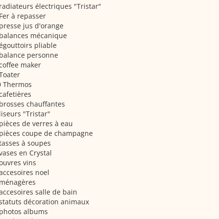
radiateurs électriques "Tristar"
Fer à repasser
presse jus d'orange
 balances mécanique
égouttoirs pliable
 balance personne
coffee maker
Toater
0 Thermos
cafetières
brosses chauffantes
liseurs "Tristar"
pièces de verres à eau
 pièces coupe de champagne
tasses à soupes
vases en Crystal
ouvres vins
accesoires noel
 ménagères
accesoires salle de bain
statuts décoration animaux
 photos albums