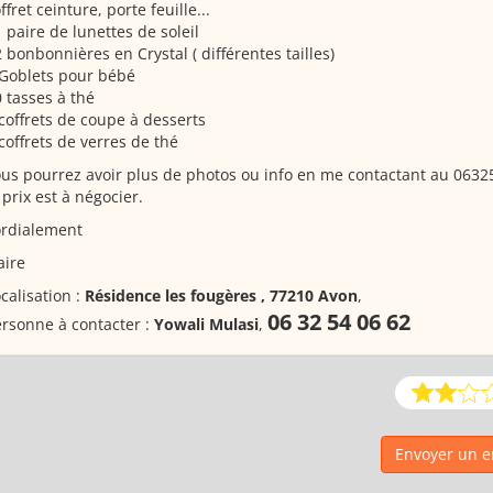
ffret ceinture, porte feuille...
 paire de lunettes de soleil
 bonbonnières en Crystal ( différentes tailles)
 Goblets pour bébé
 tasses à thé
coffrets de coupe à desserts
coffrets de verres de thé
us pourrez avoir plus de photos ou info en me contactant au 063
 prix est à négocier.
ordialement
aire
calisation :
Résidence les fougères , 77210 Avon
,
06 32 54 06 62
rsonne à contacter :
Yowali Mulasi
,
Envoyer un e